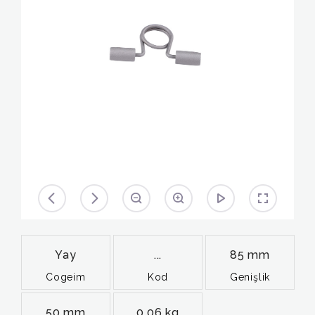
Yay
...
85 mm
Cogeim
Kod
Genişlik
50 mm
0,06 kg