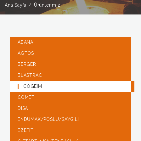
Ana Sayfa
Ürünlerimiz
ABANA
AGTOS
BERGER
BLASTRAC
COGEIM
COMET
DISA
ENDUMAK/POSLU/SAYGILI
EZEFIT