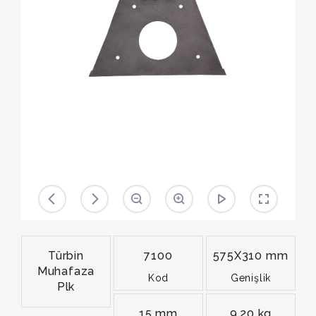
Türbin
7100
575X310 mm
Muhafaza
Kod
Genişlik
Plk
15 mm
9,20 kg