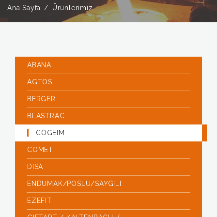
Ana Sayfa
Ürünlerimiz
ABANA
AGTOS
BERGER
BLASTRAC
COGEIM
COMET
DISA
ENDUMAK/POSLU/SAYGILI
EZEFIT