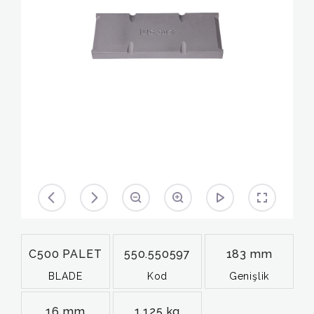
C500 PALET
550.550597
183 mm
BLADE
Kod
Genişlik
16 mm
1,125 kg