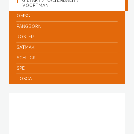
GIETART / KALTENBACH /
VOORTMAN
OMSG
PANGBORN
ROSLER
SATMAK
SCHLICK
SPE
TOSCA