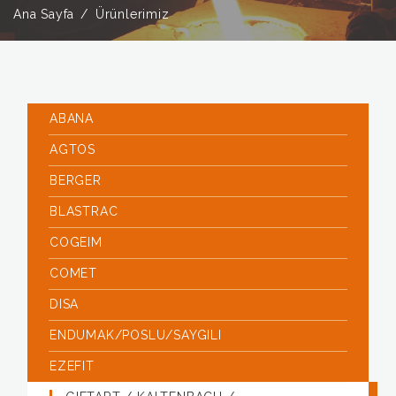
Ana Sayfa
Ürünlerimiz
ABANA
AGTOS
BERGER
BLASTRAC
COGEIM
COMET
DISA
ENDUMAK/POSLU/SAYGILI
EZEFIT